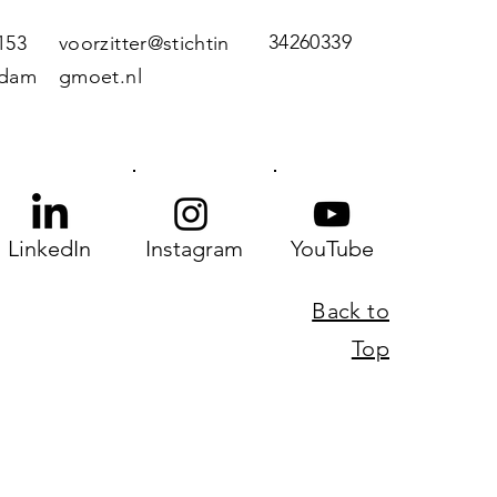
34260339
153
voorzitter@stichtin
rdam
gmoet.nl
LinkedIn
Instagram
YouTube
Back to
Top