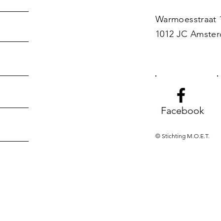
Warmoesstraat 
1012 JC Amste
Facebook
© Stichting M.O.E.T.