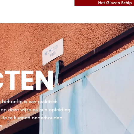
Het Glazen Schip
CTEN
e behoefte is aan praktisch
 op deze wijze na hun opleiding
ilie te kunnen onderhouden.
en