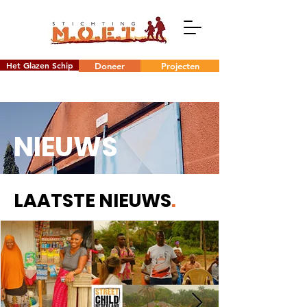
Het Glazen Schip
Doneer
Projecten
NIEUWS
LAATSTE NIEUWS
.